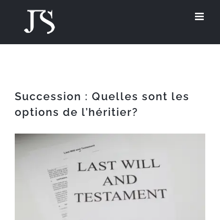
Skip
to
content
Succession : Quelles sont les
options de l’héritier?
View
Larger
Image